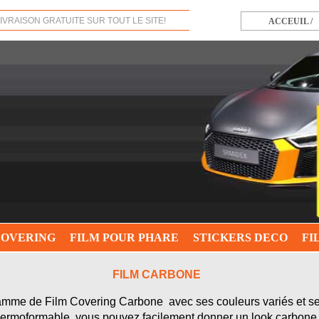
IVRAISON GRATUITE SUR TOUT LE SITE!
ACCEUIL /
COVERING
FILM POUR PHARE
STICKERS DECO
FI
FILM CARBONE
mme de Film Covering Carbone avec ses couleurs variés et ses
 thermoformable vous pouvez facilement donner un look carbone